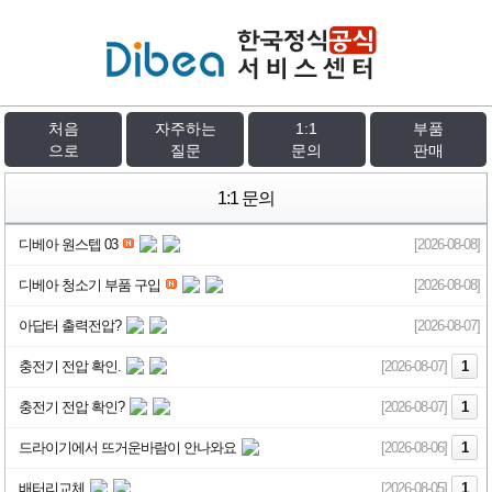
처음
자주하는
1:1
부품
으로
질문
문의
판매
1:1 문의
디베아 원스텝 03
[2026-08-08]
디베아 청소기 부품 구입
[2026-08-08]
아답터 출력전압?
[2026-08-07]
충전기 전압 확인.
[2026-08-07]
1
충전기 전압 확인?
[2026-08-07]
1
드라이기에서 뜨거운바람이 안나와요
[2026-08-06]
1
배터리교체
[2026-08-05]
1