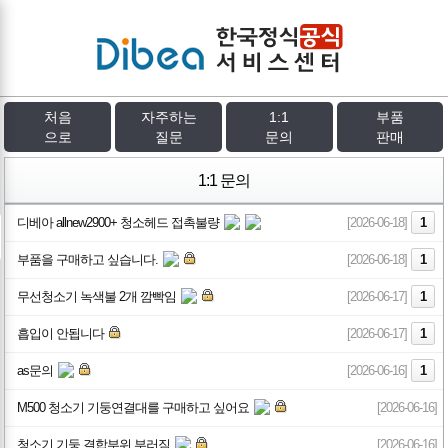
처음
자주하는
1:1
부품
으로
질문
문의
판매
1:1 문의
디베아 allnew2900+ 청소헤드 접촉불량
[2026-06-18]
1
부품을 구매하고 싶습니다.
[2026-06-18]
1
무선청소기 녹색불 2개 깜빡임
[2026-06-17]
1
흡입이 안됩니다
[2026-06-17]
1
as문의
[2026-06-16]
1
M500 청소기 기둥연결대를 구매하고 싶어요
[2026-06-16]
청소기 기둥 결합부위 부러짐
[2026-06-16]