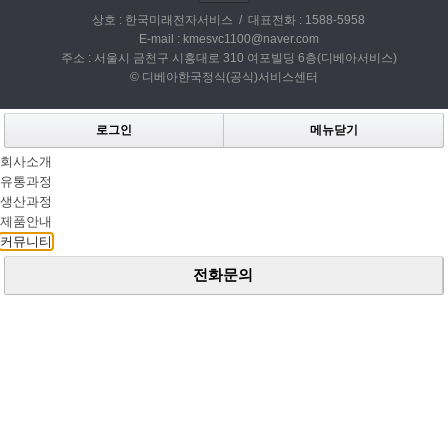
상호 : 한국미래전자서비스 / 대표전화 : 1588-5958
E-mail : kmesvc1100@naver.com
주소 : 서울시 금천구 시흥대로 310 여포빌딩 6층(디베아서비스)
© 디베아한국정식(공식)서비스센터
로그인
메뉴닫기
회사소개
유통과정
생산과정
제품안내
커뮤니티
전화문의