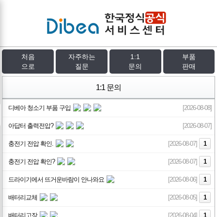
처음
자주하는
1:1
부품
으로
질문
문의
판매
1:1 문의
디베아 청소기 부품 구입
[2026-08-08]
아답터 출력전압?
[2026-08-07]
충전기 전압 확인.
[2026-08-07]
1
충전기 전압 확인?
[2026-08-07]
1
드라이기에서 뜨거운바람이 안나와요
[2026-08-06]
1
배터리교체
[2026-08-05]
1
배터리고장
[2026-08-04]
1