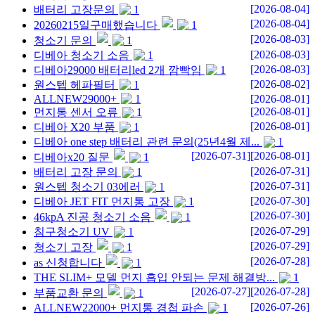
[2026-08-04]
배터리 고장문의
1
[2026-08-04]
20260215일구매했습니다
1
[2026-08-03]
청소기 문의
1
[2026-08-03]
디베아 청소기 소음
1
[2026-08-03]
디베아29000 배터리led 2개 깜빡임
1
[2026-08-02]
원스텝 헤파필터
1
ALLNEW29000+
1
[2026-08-01]
[2026-08-01]
먼지통 센서 오류
1
[2026-08-01]
디베아 X20 부품
1
디베아 one step 배터리 관련 문의(25년4월 제...
1
[2026-07-31]
[2026-08-01]
디베아x20 질문
1
[2026-07-31]
배터리 고장 문의
1
[2026-07-31]
원스텝 청소기 03에러
1
[2026-07-30]
디베아 JET FIT 먼지통 고장
1
[2026-07-30]
46kpA 진공 청소기 소음
1
[2026-07-29]
침구청소기 UV
1
[2026-07-29]
청소기 고장
1
[2026-07-28]
as 신청합니다
1
THE SLIM+ 모델 먼지 흡입 안되는 문제 해결방...
1
[2026-07-27]
[2026-07-28]
부품교환 문의
1
[2026-07-26]
ALLNEW22000+ 먼지통 경첩 파손
1