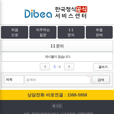
처음
자주하는
1:1
부품
으로
질문
문의
판매
1:1 문의
게시물이 없습니다.
5
/
4
글쓰기
검색
상담전화 바로연결 : 1588-5958
로그인
상호 : 한국미래전자서비스 / 대표전화 : 1588-5958