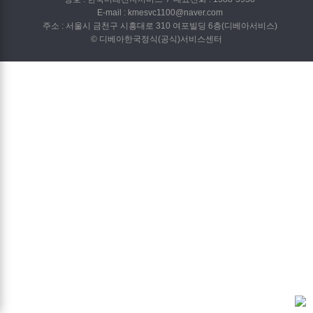
E-mail : kmesvc1100@naver.com
주소 : 서울시 금천구 시흥대로 310 여포빌딩 6층(디베아서비스)
© 디베아한국정식(공식)서비스센터